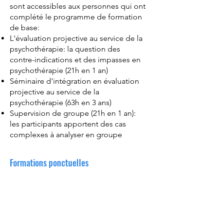
sont accessibles aux personnes qui ont
complété le programme de formation
de base:
L'évaluation projective au service de la
psychothérapie: la question des
contre-indications et des impasses en
psychothérapie (21h en 1 an)
Séminaire d'intégration en évaluation
projective au service de la
psychothérapie (63h en 3 ans)
Supervision de groupe (21h en 1 an):
les participants apportent des cas
complexes à analyser en groupe
Formations ponctuelles
Ces formations sont accessibles aux
participant(e)s et parfois à des
personnes externes. Les sujets abordés
tiennent compte des préoccupations