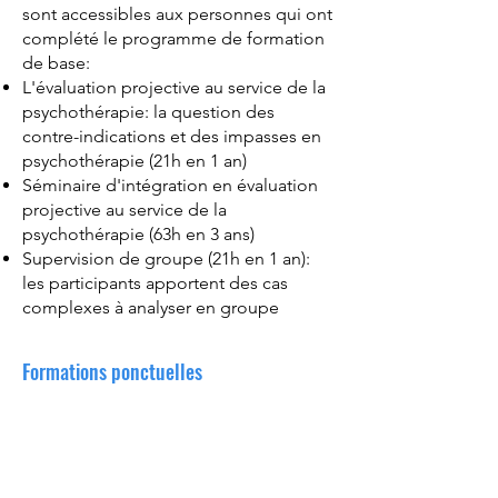
sont accessibles aux personnes qui ont
complété le programme de formation
de base:
L'évaluation projective au service de la
psychothérapie: la question des
contre-indications et des impasses en
psychothérapie (21h en 1 an)
Séminaire d'intégration en évaluation
projective au service de la
psychothérapie (63h en 3 ans)
Supervision de groupe (21h en 1 an):
les participants apportent des cas
complexes à analyser en groupe
Formations ponctuelles
Ces formations sont accessibles aux
participant(e)s et parfois à des
personnes externes. Les sujets abordés
tiennent compte des préoccupations